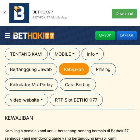
×
BETHOKI77
Download
BETHOKI77 Mobile App
MASUK
DAFTAR
TENTANG KAMI
MOBILE
Info
Bertanggung Jawab
Kebijakan
Phising
Kalkulator Mix Parlay
Cara Betting
video-website
RTP Slot BETHOKI77
KEWAJIBAN
Kami ingin pemain kami untuk bersenang-senang bermain di Bethoki77,
sehingga kami mendorong game yang bertanggung jawab. Kami