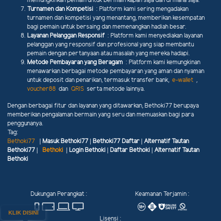
memungkinkan pemain untuk bermain kapan saja dan di mana saja.
Turnamen dan Kompetisi
: Platform kami sering mengadakan
turnamen dan kompetisi yang menantang, memberikan kesempatan
bagi pemain untuk bersaing dan memenangkan hadiah besar.
Layanan Pelanggan Responsif
: Platform kami menyediakan layanan
pelanggan yang responsif dan profesional yang siap membantu
pemain dengan pertanyaan atau masalah yang mereka hadapi.
Metode Pembayaran yang Beragam
: Platform kami kemungkinan
menawarkan berbagai metode pembayaran yang aman dan nyaman
untuk deposit dan penarikan, termasuk transfer bank,
e-wallet
,
voucher88
dan
QRIS
serta metode lainnya.
Dengan berbagai fitur dan layanan yang ditawarkan, Bethoki77 berupaya
memberikan pengalaman bermain yang seru dan memuaskan bagi para
penggunanya.
Tag:
Bethoki77
| Masuk Bethoki77 | Bethoki77 Daftar | Alternatif Tautan
Bethoki77 |
Bethoki
| Login Bethoki | Daftar Bethoki | Alternatif Tautan
Bethoki
Dukungan Perangkat :
Keamanan Terjamin :
KLIK DISINI
Lisensi :