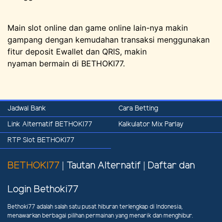
Main slot online dan game online lain-nya makin
gampang dengan kemudahan transaksi menggunakan
fitur deposit Ewallet dan QRIS, makin
nyaman bermain di BETHOKI77.
Jadwal Bank
Cara Betting
Link Alternatif BETHOKI77
Kalkulator Mix Parlay
RTP Slot BETHOKI77
BETHOKI77
| Tautan Alternatif | Daftar dan
Login Bethoki77
Bethoki77 adalah salah satu pusat hiburan terlengkap di Indonesia,
menawarkan berbagai pilihan permainan yang menarik dan menghibur.