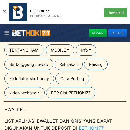
×
BETHOKI77
Download
BETHOKI77 Mobile App
MASUK
DAFTAR
TENTANG KAMI
MOBILE
Info
Bertanggung Jawab
Kebijakan
Phising
Kalkulator Mix Parlay
Cara Betting
video-website
RTP Slot BETHOKI77
EWALLET
LIST APLIKASI EWALLET DAN QRIS YANG DAPAT
DIGUNAKAN UNTUK DEPOSIT DI
BETHOKI77