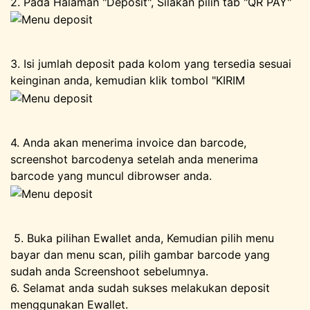
2. Pada Halaman "Deposit", Silakan pilih tab "QR PAY"
3. Isi jumlah deposit pada kolom yang tersedia sesuai
keinginan anda, kemudian klik tombol "KIRIM
4. Anda akan menerima invoice dan barcode,
screenshot barcodenya setelah anda menerima
barcode yang muncul dibrowser anda.
5. Buka pilihan Ewallet anda, Kemudian pilih menu
bayar dan menu scan, pilih gambar barcode yang
sudah anda Screenshoot sebelumnya.
6. Selamat anda sudah sukses melakukan deposit
menggunakan Ewallet.