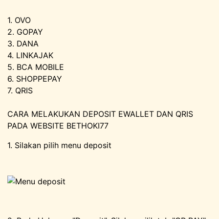
1. OVO
2. GOPAY
3. DANA
4. LINKAJAK
5. BCA MOBILE
6. SHOPPEPAY
7. QRIS
CARA MELAKUKAN DEPOSIT EWALLET DAN QRIS
PADA WEBSITE BETHOKI77
1. Silakan pilih menu deposit